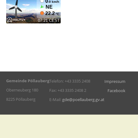
Gemeinde Pöllauberg
Telefon: +43 3335 2408
Impressum
Oberneuberg 180
Fax: +43 3335 2408 2
Facebook
8225 Pöllauberg
E-Mail:
gde@poellauberg.gv.at