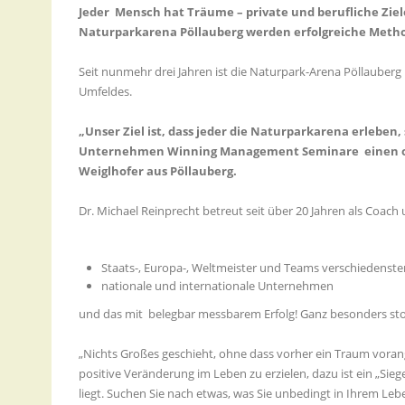
Jeder Mensch hat Träume – private und berufliche Zie
Naturparkarena Pöllauberg werden erfolgreiche Method
Seit nunmehr drei Jahren ist die Naturpark-Arena Pöllauberg 
Umfeldes.
„Unser Ziel ist, dass jeder die Naturparkarena erlebe
Unternehmen Winning Management Seminare einen opti
Weiglhofer aus Pöllauberg.
Dr. Michael Reinprecht betreut seit über 20 Jahren als Coach
Staats-, Europa-, Weltmeister und Teams verschiedenster
nationale und internationale Unternehmen
und das mit belegbar messbarem Erfolg! Ganz besonders stol
„Nichts Großes geschieht, ohne dass vorher ein Traum voran
positive Veränderung im Leben zu erzielen, dazu ist ein „Sie
liegt. Suchen Sie nach etwas, was Sie unbedingt in Ihrem Lebe