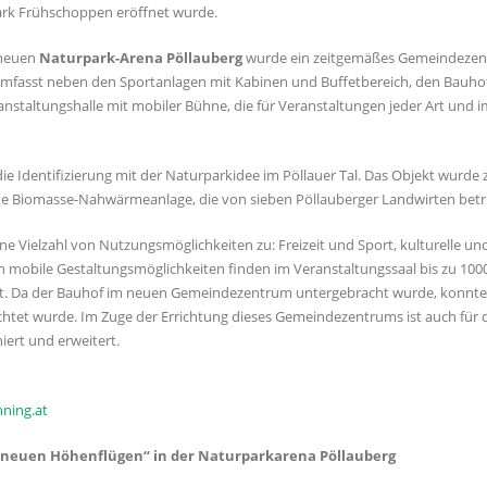
ark Frühschoppen eröffnet wurde.
 neuen
Naturpark-Arena Pöllauberg
wurde ein zeitgemäßes Gemeindezentr
mfasst neben den Sportanlagen mit Kabinen und Buffetbereich, den Bauhof m
anstaltungshalle mit mobiler Bühne, die für Veranstaltungen jeder Art und i
e Identifizierung mit der Naturparkidee im Pöllauer Tal. Das Objekt wurde
eine Biomasse-Nahwärmeanlage, die von sieben Pöllauberger Landwirten betr
ine Vielzahl von Nutzungsmöglichkeiten zu: Freizeit und Sport, kulturelle u
h mobile Gestaltungsmöglichkeiten finden im Veranstaltungssaal bis zu 100
kt. Da der Bauhof im neuen Gemeindezentrum untergebracht wurde, konnten 
chtet wurde. Im Zuge der Errichtung dieses Gemeindezentrums ist auch für
iert und erweitert.
ning.at
 neuen Höhenflügen“ in der Naturparkarena Pöllauberg