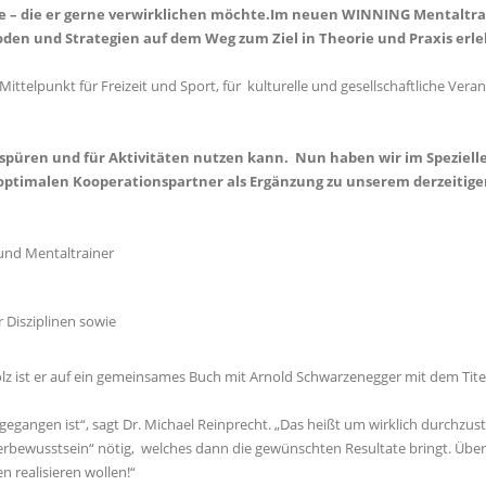
le – die er gerne verwirklichen möchte.Im neuen WINNING Mentaltrai
en und Strategien auf dem Weg zum Ziel in Theorie und Praxis erl
Mittelpunkt für Freizeit und Sport, für kulturelle und gesellschaftliche Ver
n, spüren und für Aktivitäten nutzen kann. Nun haben wir im Speziel
malen Kooperationspartner als Ergänzung zu unserem derzeitigen
 und Mentaltrainer
 Disziplinen sowie
z ist er auf ein gemeinsames Buch mit Arnold Schwarzenegger mit dem Tite
gegangen ist“, sagt Dr. Michael Reinprecht. „Das heißt um wirklich durch
gerbewusstsein“ nötig, welches dann die gewünschten Resultate bringt. Überle
n realisieren wollen!“