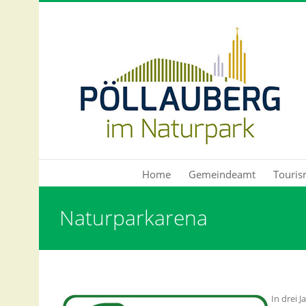
Direkt zum Inhalt
Home
Gemeindeamt
Touris
Sie sind hier
Naturparkarena
In drei 