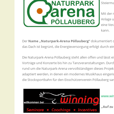
Steierm
Mit der
Anlage u
eine Ver
kann.
Der
Name „Naturpark-Arena Pöllauberg“
dokumentiert di
das Dach ist begrünt, die Energieversorgung erfolgt durch 
Die Naturpark-Arena Pöllauberg steht allen offen und lässt e
Vorträge und Konzerte bis hin zu Tanzveranstaltungen. Durc
rund um die Naturpark-Arena vervollständigen dieses Proje
adaptiert werden, in denen ein modernes Musikhaus eingeri
die Stocksportbahn für den Eisschützenverein Pöllauberg san
www.win
„Auf zu